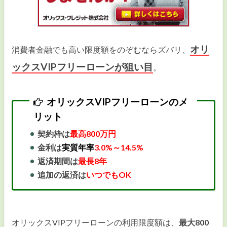
オリ
消費者金融でも高い限度額をのぞむならズバリ、
ックスVIPフリーローンが狙い目
。
オリックスVIPフリーローンのメ
リット
契約枠は
最高800万円
金利は
実質年率
3.0%～14.5%
返済期間は
最長8年
追加の返済は
いつでもOK
オリックスVIPフリーローンの利用限度額は、
最大800