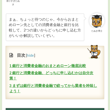
借りすぎたぬ
カードローンの金利
き
カードローンの返済
まぁ、ちょっと待つのじゃ。今からおまと
めローン先としての消費者金融と銀行を比
おまとめローン
較して、2つの違いからどっちに申し込む方
たぬき博士
がいいか解説していくぞい。
ビジネスローン
カードローンのコラム・ニュース
目次
[
hide
]
1
銀行と消費者金融のおまとめローン徹底比較
2
銀行と消費者金融、どっちに申し込むかは自分次
第！
3
まずは銀行と消費者金融で絞ってから業者を吟味し
よう！