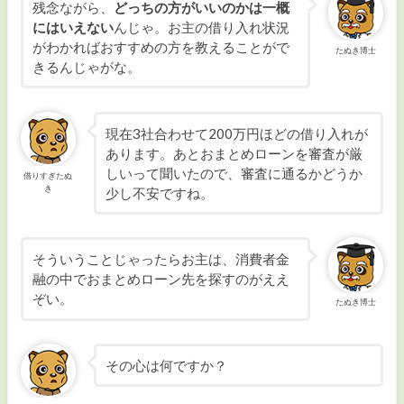
残念ながら、
どっちの方がいいのかは一概
毎月の返済額が安い
にはいえない
んじゃ。お主の借り入れ状況
がわかればおすすめの方を教えることがで
たぬき博士
きるんじゃがな。
スマホ1つで申し込みたい
収入証明書を出したくない
現在3社合わせて200万円ほどの借り入れが
あります。あとおまとめローンを審査が厳
複数の借入を1つにまとめたい
しいって聞いたので、審査に通るかどうか
借りすぎたぬ
き
少し不安ですね。
専業主婦で収入ゼロでも借りたい
事業資金を借りたい
そういうことじゃったらお主は、消費者金
融の中でおまとめローン先を探すのがええ
ぞい。
たぬき博士
即日融資
その心は何ですか？
カードローンの審査