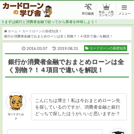
申込・人気
メニュー
即日融資
ランキング
3
まずは銀行と消費者金融で絞ってから業者を吟味しよう！
ホーム
カードローンの基礎知識
銀行か消費者金融でおまとめローンは全く別物？！４項目で違いを解説！
2016.03.07
2019.08.31
カードローンの基礎知識
CMでよく見る消費者金融で借りたい
銀行か消費者金融でおまとめローンは全
く別物？！４項目で違いを解説！
安心感のある銀行で借りたい
今すぐ・今日中にお金が必要
審査に自信がない
こんにちは博士！私は今おまとめローン先
を探しているのですが、消費者金融と銀行
どっちで探したほうがいいと思いますか？
低金利でお得に借りたい
借りすぎたぬ
き
総量規制対象外で年収の1/3以上借りたい