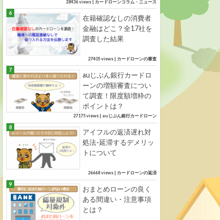
28436 views
|
カードローンコラム・ニュース
在籍確認なしの消費者
金融はどこ？全17社を
調査した結果
27405 views
|
カードローンの審査
auじぶん銀行カードロ
ーンの増額審査につい
て調査！限度額増枠の
ポイントは？
27175 views
|
auじぶん銀行カードローン
アイフルの返済遅れ対
処法-延滞するデメリッ
トについて
26668 views
|
カードローンの返済
おまとめローンの良く
ある間違い・注意事項
とは？