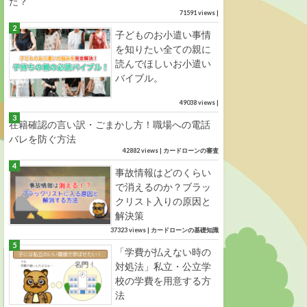
た？
71591 views
|
子どものお小遣い事情
を知りたい全ての親に
読んでほしいお小遣い
バイブル。
49038 views
|
在籍確認の言い訳・ごまかし方！職場への電話
バレを防ぐ方法
42882 views
|
カードローンの審査
事故情報はどのくらい
で消えるのか？ブラッ
クリスト入りの原因と
解決策
37323 views
|
カードローンの基礎知識
「学費が払えない時の
対処法」私立・公立学
校の学費を用意する方
法