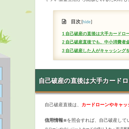
目次
[
hide
]
1
自己破産の直後は大手カードロ
2
自己破産直後でも、中小消費者
3
自己破産した人がキャッシングを
自己破産の直後は大手カード
自己破産直後は、
カードローンやキャッ
信用情報
を照会すれば、自己破産して
※
※ローンやクレジットカードの借り入れ・返済履