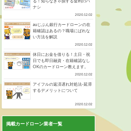
る！知らなきゃ損する金利のハ
ナシ
2020.12.02
auじぶん銀行カードローンの在
籍確認はあるの？職場にばれな
い方法を解説
2020.12.02
休日にお金を借りる！土日・祝
日でも即日融資・在籍確認なし
OKのカードローン教えます。
2020.12.02
アイフルの返済遅れ対処法-延滞
するデメリットについて
2020.12.02
掲載カードローン業者一覧