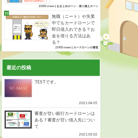
23383 views
|
おまとめローン・借り換えローン
無職（ニート）や失業
中でもカードローンで
即日借入れできる？お
金を借りる方法はあ
る？
21905 views
|
カードローンの審査
最近の投稿
TESTです。
2021.04.05
審査が甘い銀行カードローンは
ある？審査が甘い借入先につい
て
2021.03.02