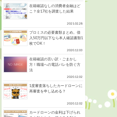
在籍確認なしの消費者金融はど
こ？全17社を調査した結果
2021.02.28
プロミスの必要書類まとめ。借
入50万円以下なら本人確認書類1
枚でOK！
2020.12.03
在籍確認の言い訳・ごまかし
方！職場への電話バレを防ぐ方
法
2020.12.02
1度審査落ちしたカードローンに
再審査を申し込める？
2020.12.02
カードローンの金利は下げられ