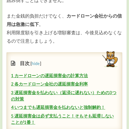
踏み倒すことはできません。
カードローンの金利
また金銭的負担だけでなく、
カードローン会社からの信
カードローンの返済
用は急激に低下
。
おまとめローン
利用限度額を引き上げる増額審査は、今後見込めなくな
るので注意しましょう。
ビジネスローン
カードローンのコラム・ニュース
目次
[
hide
]
1
カードローンの遅延損害金の計算方法
2
各カードローン会社の遅延損害金利率
3
遅延損害金を払わない（返済に遅れない）ための3つ
の対策
4
いつまでも遅延損害金を払わないと強制解約！
5
遅延損害金は必ず支払うこと！そもそも延滞しない
ことが1番！