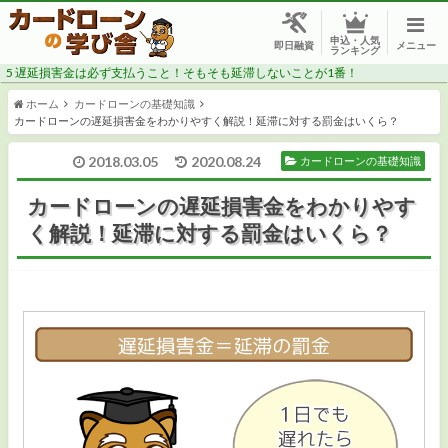
申込・人気
メニュー
即日融資
ランキング
5
遅延損害金は必ず支払うこと！そもそも延滞しないことが1番！
ホーム
カードローンの基礎知識
カードローンの遅延損害金をわかりやすく解説！延滞に対する罰金はいくら？
2018.03.05
2020.08.24
カードローンの基礎知識
CMでよく見る消費者金融で借りたい
カードローンの遅延損害金をわかりやす
く解説！延滞に対する罰金はいくら？
安心感のある銀行で借りたい
今すぐ・今日中にお金が必要
審査に自信がない
低金利でお得に借りたい
総量規制対象外で年収の1/3以上借りたい