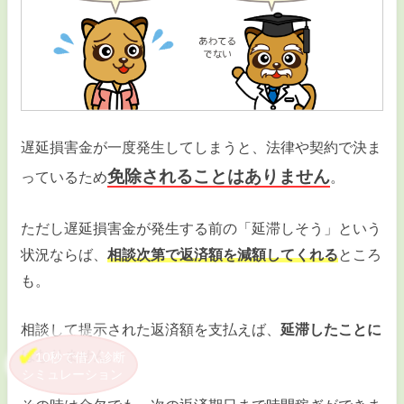
遅延損害金が一度発生してしまうと、法律や契約で決ま
免除されることはありません
っているため
。
ただし遅延損害金が発生する前の「延滞しそう」という
状況ならば、
相談次第で返済額を減額してくれる
ところ
も。
相談して提示された返済額を支払えば、
延滞したことに
はなりません
。
10秒で借入診断
シミュレーション