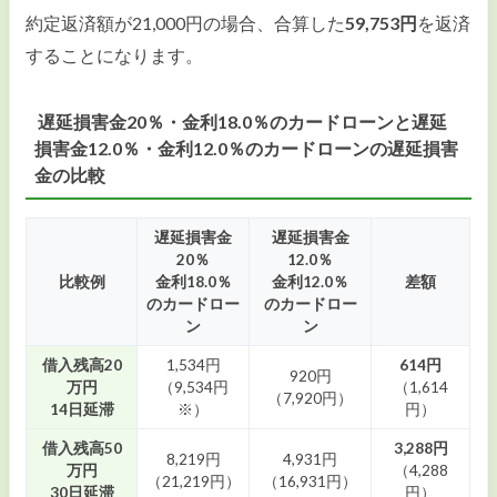
約定返済額が21,000円の場合、合算した
59,753円
を返済
することになります。
遅延損害金20％・金利18.0％のカードローンと遅延
損害金12.0％・金利12.0％のカードローンの遅延損害
金の比較
遅延損害金
遅延損害金
20％
12.0％
比較例
金利18.0％
金利12.0％
差額
のカードロー
のカードロー
ン
ン
借入残高20
1,534円
614円
920円
万円
（9,534円
（1,614
（7,920円）
14日延滞
※）
円）
借入残高50
3,288円
8,219円
4,931円
万円
（4,288
（21,219円）
（16,931円）
30日延滞
円）