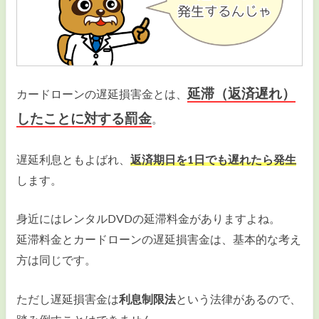
毎月の返済額が安い
スマホ1つで申し込みたい
収入証明書を出したくない
延滞（返済遅れ）
カードローンの遅延損害金とは、
したことに対する罰金
。
複数の借入を1つにまとめたい
専業主婦で収入ゼロでも借りたい
遅延利息ともよばれ、
返済期日を
1日でも遅れたら発生
します。
事業資金を借りたい
身近にはレンタルDVDの延滞料金がありますよね。
延滞料金とカードローンの遅延損害金は、基本的な考え
方は同じです。
即日融資
カードローンの審査
ただし遅延損害金は
利息制限法
という法律があるので、