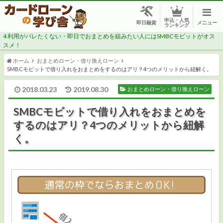
申込・人気
メニュー
即日融資
ランキング
4
利用がバレたくない・即日でおまとめを組みたい人にはSMBCモビットがオス
スメ！
ホーム
おまとめローン・借り換えローン
SMBCモビットで借り入れをおまとめをするのはアリ？4つのメリットから紐解く。
2018.03.23
2019.08.30
おまとめローン・借り換えローン
CMでよく見る消費者金融で借りたい
SMBCモビットで借り入れをおまとめを
安心感のある銀行で借りたい
するのはアリ？4つのメリットから紐解
く。
今すぐ・今日中にお金が必要
審査に自信がない
低金利でお得に借りたい
総量規制対象外で年収の1/3以上借りたい