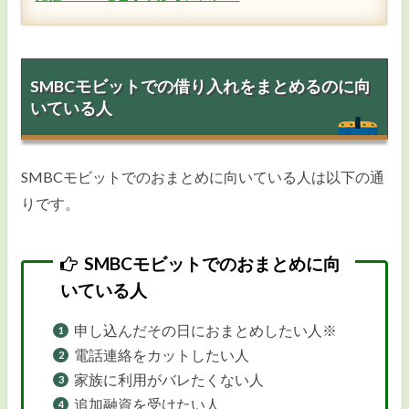
実質年率
年3.0%～18.0%
最大借入可能額
800万円
SMBCモビットでの借り入れをまとめるのに向
総量規制
対象内
いている人
審査時間
最短30分
※1
在籍確認
WEB完結なら電話連絡なしOK
SMBCモビットでのおまとめに向いている人は以下の通
専業主婦・学生
専業主婦× 学生○
りです。
※2
即日融資
土日も可能
SMBCモビットでのおまとめに向
無利息期間
無し
いている人
スマホ完結申し込み
可能
申し込んだその日におまとめしたい人※
電話連絡をカットしたい人
家族に利用がバレたくない人
追加融資を受けたい人