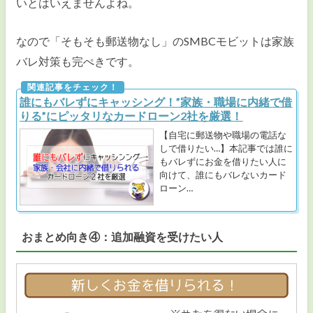
いとはいえませんよね。
なので「そもそも郵送物なし」のSMBCモビットは家族
バレ対策も完ぺきです。
誰にもバレずにキャッシング！”家族・職場に内緒で借
りる”にピッタリなカードローン2社を厳選！
【自宅に郵送物や職場の電話な
しで借りたい…】本記事では誰に
もバレずにお金を借りたい人に
向けて、誰にもバレないカード
ローン…
おまとめ向き④：追加融資を受けたい人