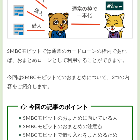
毎月の返済額が安い
スマホ1つで申し込みたい
収入証明書を出したくない
SMBCモビットでは通常のカードローンの枠内であれ
複数の借入を1つにまとめたい
ば、おまとめローンとして利用することができます。
専業主婦で収入ゼロでも借りたい
今回はSMBCモビットでのおまとめについて、3つの内
事業資金を借りたい
容をご紹介します。
今回の記事のポイント
即日融資
SMBCモビットのおまとめに向いている人
SMBCモビットのおまとめの注意点
カードローンの審査
SMBCモビットで借り入れをまとめるため