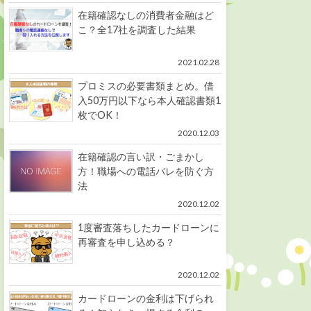
在籍確認なしの消費者金融はど
こ？全17社を調査した結果
2021.02.28
プロミスの必要書類まとめ。借
入50万円以下なら本人確認書類1
枚でOK！
2020.12.03
在籍確認の言い訳・ごまかし
方！職場への電話バレを防ぐ方
法
2020.12.02
1度審査落ちしたカードローンに
再審査を申し込める？
2020.12.02
カードローンの金利は下げられ