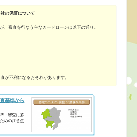
会社の保証について
社が、審査を行なう主なカードローンは以下の通り。
ウハウを持たないため
審査が不利になるおそれがあります。
査基準から
準・審査に落
ための注意点