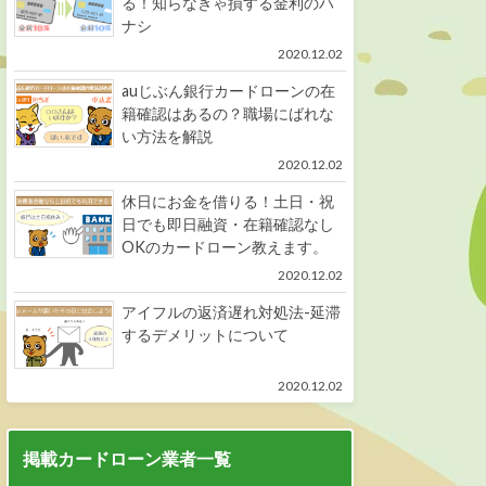
る！知らなきゃ損する金利のハ
ナシ
2020.12.02
auじぶん銀行カードローンの在
籍確認はあるの？職場にばれな
い方法を解説
2020.12.02
休日にお金を借りる！土日・祝
日でも即日融資・在籍確認なし
OKのカードローン教えます。
2020.12.02
アイフルの返済遅れ対処法-延滞
するデメリットについて
2020.12.02
掲載カードローン業者一覧