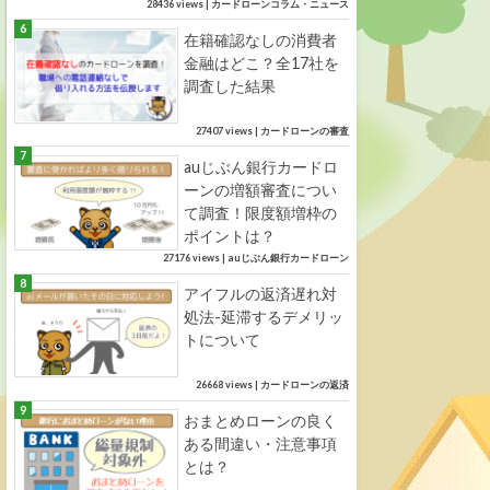
28436 views
|
カードローンコラム・ニュース
在籍確認なしの消費者
金融はどこ？全17社を
調査した結果
27407 views
|
カードローンの審査
auじぶん銀行カードロ
ーンの増額審査につい
て調査！限度額増枠の
ポイントは？
27176 views
|
auじぶん銀行カードローン
アイフルの返済遅れ対
処法-延滞するデメリッ
トについて
26668 views
|
カードローンの返済
おまとめローンの良く
ある間違い・注意事項
とは？