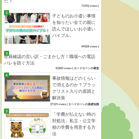
た？
71592 views
|
子どものお小遣い事情
を知りたい全ての親に
読んでほしいお小遣い
バイブル。
49038 views
|
在籍確認の言い訳・ごまかし方！職場への電話
バレを防ぐ方法
42883 views
|
カードローンの審査
事故情報はどのくらい
で消えるのか？ブラッ
クリスト入りの原因と
解決策
37325 views
|
カードローンの基礎知識
「学費が払えない時の
対処法」私立・公立学
校の学費を用意する方
法