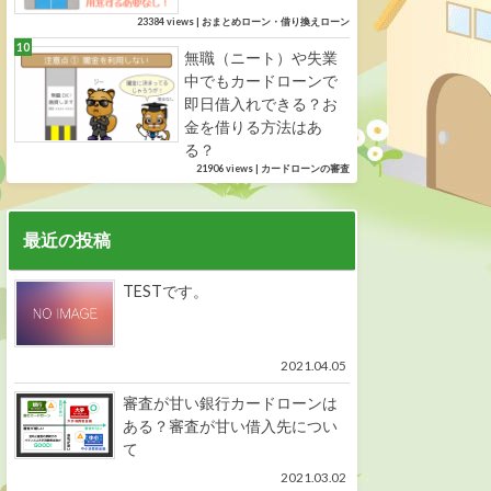
23384 views
|
おまとめローン・借り換えローン
無職（ニート）や失業
中でもカードローンで
即日借入れできる？お
金を借りる方法はあ
る？
21906 views
|
カードローンの審査
最近の投稿
TESTです。
2021.04.05
審査が甘い銀行カードローンは
ある？審査が甘い借入先につい
て
2021.03.02