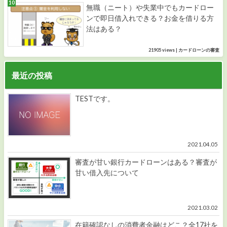
無職（ニート）や失業中でもカードロー
ンで即日借入れできる？お金を借りる方
法はある？
21905 views
|
カードローンの審査
最近の投稿
TESTです。
2021.04.05
審査が甘い銀行カードローンはある？審査が
甘い借入先について
2021.03.02
在籍確認なしの消費者金融はどこ？全17社を