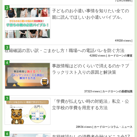
71591 views
|
子どものお小遣い事情を知りたい全ての
親に読んでほしいお小遣いバイブル。
49038 views
|
在籍確認の言い訳・ごまかし方！職場への電話バレを防ぐ方法
42882 views
|
カードローンの審査
事故情報はどのくらいで消えるのか？ブ
ラックリスト入りの原因と解決策
37323 views
|
カードローンの基礎知識
「学費が払えない時の対処法」私立・公
立学校の学費を用意する方法
28436 views
|
カードローンコラム・ニュース
在籍確認なしの消費者金融はどこ？全17