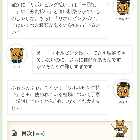
確かに「リボルビング払い」は「一回払
毎月の返済額が安い
い」や「分割払い」と違い馴染みがないも
のじゃしな。さらに「リボルビング払い」
たぬき博士
スマホ1つで申し込みたい
にはいくつか種類があるのを知っているか
い？
収入証明書を出したくない
え、「リボルビング払い」でさえ理解でき
複数の借入を1つにまとめたい
ていないのに、さらに種類があるんです
か？そんなの難しすぎです…
ポン太
専業主婦で収入ゼロでも借りたい
事業資金を借りたい
ふぉふぉふぉ。これから「リボルビング払
い」と主に使われている種類について丁寧
に説明していくから心配しなくても大丈夫
たぬき博士
じゃ。
即日融資
カードローンの審査
目次
[
hide
]