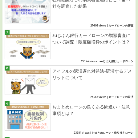
社を調査した結果
27406 views
|
カードローンの審査
auじぶん銀行カードローンの増額審査に
ついて調査！限度額増枠のポイントは？
27176 views
|
auじぶん銀行カードローン
アイフルの返済遅れ対処法-延滞するデメ
リットについて
26668 views
|
カードローンの返済
おまとめローンの良くある間違い・注意
事項とは？
23384 views
|
おまとめローン・借り換えローン