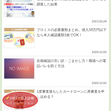
調査した結果
2021.02.28
プロミスの必要書類まとめ。借入50万円以下
なら本人確認書類1枚でOK！
2020.12.03
在籍確認の言い訳・ごまかし方！職場への電
話バレを防ぐ方法
2020.12.02
1度審査落ちしたカードローンに再審査を申
し込める？
10秒で借入診断
シミュレーション