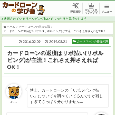
申込・人気
メニュー
即日融資
ランキング
3
改善されているリボルビング払いでしっかりと完済をしよう
ホーム
カードローンの基礎知識
カードローンの返済はリボ払い(リボルビング)が主流！これさえ押さえればOK！
2016.02.09
2019.08.21
カードローンの基礎知識
CMでよく見る消費者金融で借りたい
カードローンの返済はリボ払い(リボル
ビング)が主流！これさえ押さえれば
安心感のある銀行で借りたい
OK！
今すぐ・今日中にお金が必要
審査に自信がない
博士、カードローンの「リボルビング払
い」について今調べていてるんですが難し
低金利でお得に借りたい
すぎてさっぱり分かりません…
ポン太
総量規制対象外で年収の1/3以上借りたい