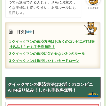
つでも返済できるんじゃ。さらにお主のよ
毎月の返済額が安い
うな主婦にも使いやすい、返済ルールにも
たぬき博士
注目じゃ。
スマホ1つで申し込みたい
収入証明書を出したくない
目次
[
hide
]
複数の借入を1つにまとめたい
1
クイックマンの返済方法はお近くのコンビニATM振
り込み！しかも手数料無料！
専業主婦で収入ゼロでも借りたい
2
クイックマンの返済に欠かせない2つのルール
3
クイックマンは返済しやすいカードローン
事業資金を借りたい
クイックマンの返済方法はお近くのコンビニ
即日融資
ATM振り込み！しかも手数料無料！
カードローンの審査