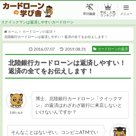
申込・人気
メニュー
即日融資
ランキング
3
クイックマンは返済しやすいカードローン
ホーム
カードローンの返済
北陸銀行カードローンは返済しやすい！返済の全てをお伝えします！
2016.07.07
2019.08.31
カードローンの返済
CMでよく見る消費者金融で借りたい
北陸銀行カードローンは返済しやすい！
返済の全てをお伝えします！
安心感のある銀行で借りたい
今すぐ・今日中にお金が必要
博士、北陸銀行カードローン「クイックマ
審査に自信がない
ン」の返済はわざわざ銀行に来店しないと
いけないんですか？
主婦たぬき
低金利でお得に借りたい
総量規制対象外で年収の1/3以上借りたい
そんなことはないぞい。コンビニATMでい